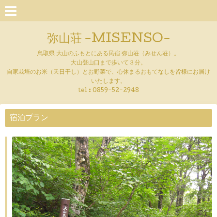
弥山荘 -MISENSO-
鳥取県 大山のふもとにある民宿 弥山荘（みせん荘）。
大山登山口まで歩いて３分。
自家栽培のお米（天日干し）とお野菜で、心休まるおもてなしを皆様にお届け
いたします。
tel :
0859-52-2948
宿泊プラン