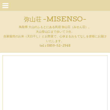
弥山荘 -MISENSO-
鳥取県 大山のふもとにある民宿 弥山荘（みせん荘）。
大山登山口まで歩いて３分。
自家栽培のお米（天日干し）とお野菜で、心休まるおもてなしを皆様にお届け
いたします。
tel :
0859-52-2948