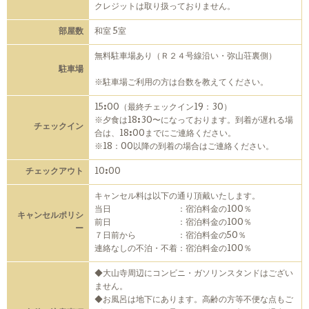
クレジットは取り扱っておりません。
部屋数
和室 5室
無料駐車場あり（Ｒ２４号線沿い・弥山荘裏側）
駐車場
※駐車場ご利用の方は台数を教えてください。
15:00（最終チェックイン19：30）
※夕食は18:30〜になっております。到着が遅れる場
チェックイン
合は、18:00までにご連絡ください。
※18：00以降の到着の場合はご連絡ください。
チェックアウト
10:00
キャンセル料は以下の通り頂戴いたします。
当日 ：宿泊料金の100％
キャンセルポリシ
前日 ：宿泊料金の100％
ー
７日前から ：宿泊料金の50％
連絡なしの不泊・不着：宿泊料金の100％
◆大山寺周辺にコンビニ・ガソリンスタンドはござい
ません。
◆お風呂は地下にあります。高齢の方等不便な点もご