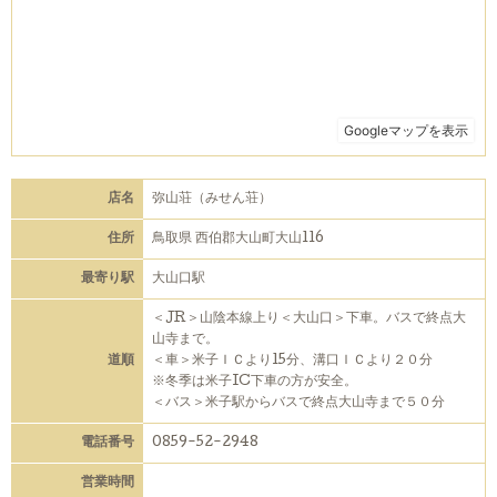
店名
弥山荘（みせん荘）
住所
鳥取県 西伯郡大山町大山116
最寄り駅
大山口駅
＜JR＞山陰本線上り＜大山口＞下車。バスで終点大
山寺まで。
道順
＜車＞米子ＩＣより15分、溝口ＩＣより２０分
※冬季は米子IC下車の方が安全。
＜バス＞米子駅からバスで終点大山寺まで５０分
電話番号
0859-52-2948
営業時間