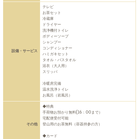
テレビ
お茶セット
冷蔵庫
ドライヤー
洗浄機付トイレ
ボディーソープ
シャンプー
コンディショナー
設備・サービス
ハミガキセット
タオル・バスタオル
浴衣（大人用）
スリッパ
冷暖房完備
温水洗浄トイレ
お風呂（岩風呂）
◆特典
手荷物お預かり無料(16：00まで）
宅配便受付可能
その他
登山用のお茶無料（容器持参の方）
◆カード