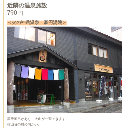
近隣の温泉施設
790 円
＜火の神岳温泉 豪円湯院＞
露天風呂があり、大山が一望できます。
弥山荘の斜め向かい。