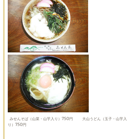
みせんそば（山菜・山芋入り）750円 大山うどん（玉子・山芋入
り）750円