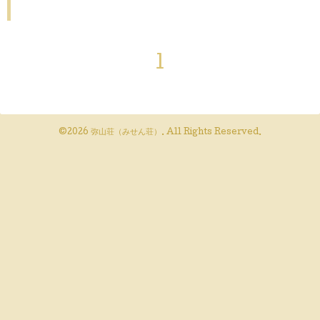
1
©2026
弥山荘（みせん荘）
. All Rights Reserved.