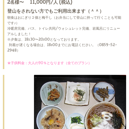
2名様〜 11,000円/人 (税込)
登山をされない方でもご利用出来ます（＾＾）
朝食はおにぎり２個と梅干し（お弁当にして登山に持って行くことも可能
です♪）
冷暖房完備、バス、トイレ共同/ウォシュレット完備、岩風呂にリニュー
アルしました！
※夕食は、18:30〜20:00となっております。
到着が遅くなる場合は、18:00までにお電話ください。（0859-52-
2948）
★子供料金：大人の90％となります（全てのプラン）