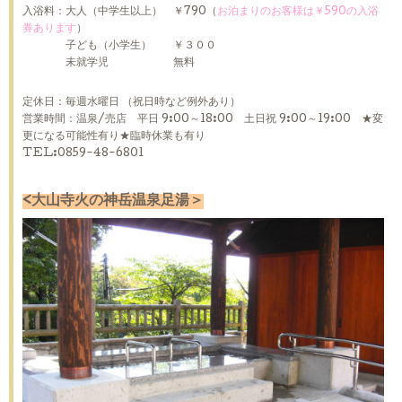
入浴料：大人（中学生以上） ￥790（
お泊まりのお客様は￥590の入浴
券あります
）
子ども（小学生） ￥３００
未就学児 無料
定休日：毎週水曜日 （祝日時など例外あり）
営業時間：温泉/売店 平日 9:00～18:00 土日祝 9:00～19:00 ★変
更になる可能性有り★臨時休業も有り
TEL:0859-48-6801
<大山寺火の神岳温泉足湯＞