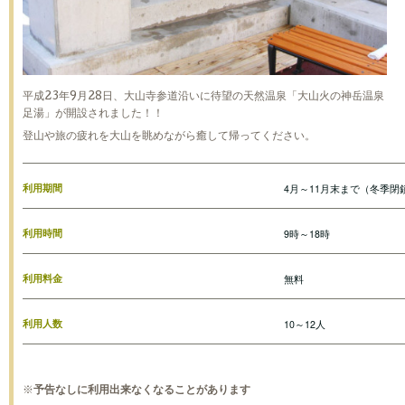
平成23年9月28日、大山寺参道沿いに待望の天然温泉「大山火の神岳温泉
足湯」が開設されました！！
登山や旅の疲れを大山を眺めながら癒して帰ってください。
利用期間
4月～11月末まで（冬季閉
利用時間
9時～18時
利用料金
無料
利用人数
10～12人
※
予告なしに利用出来なくなることがあります