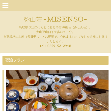
弥山荘 -MISENSO-
鳥取県 大山のふもとにある民宿 弥山荘（みせん荘）。
大山登山口まで歩いて３分。
自家栽培のお米（天日干し）とお野菜で、心休まるおもてなしを皆様にお届け
いたします。
tel :
0859-52-2948
宿泊プラン